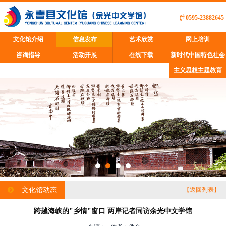
0595-23882645
文化馆介绍
信息发布
艺术欣赏
网上培训
咨询指导
活动开展
在线下载
新时代中国特色社会
主义思想主题教育
文化馆动态
【返回列表】
跨越海峡的"乡情"窗口 两岸记者同访余光中文学馆