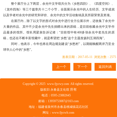
整个展厅分上下两层，余光中文学馆共分为《乡愁四韵》、《四度空间》、
《龙吟四海》等三个篇章共十二个小节，全面展示余光中的人生经历、文学成就
以及学者对余光中的研究和评价、余光中的文学活动集锦及其所获荣誉及奖项。
在展厅内，除了以文字的形式对余光中进行全方位展示外，还收集了余光中
大量的作品、其中不少是余光中先生捐赠出来的原稿，是目前收藏余光中文学作
品最多的馆所。馆长周梁泉告诉记者：
“目前馆中有400多张余光中老先生的原
稿，也还在不断丰富馆藏中，就是希望把‘乡愁’这个主题发扬到五湖四海”。
同时，他表示，今年也将在周边规划建设
“乡愁村”，以期能唤醒两岸乃至全
球华人心中的“乡愁”。
发表日期：2017-05-11 浏览次数：2575
上一个
下一个
返回列表
Copyright © 2025 www.fjycwy.com All rights reserved.
所有
版权归 永春县文化馆
电话：0595-23882645
邮箱：13959753087@163.com
地址：福建省泉州市永春县桃城镇花石社区
网址：www.fjycwh.com