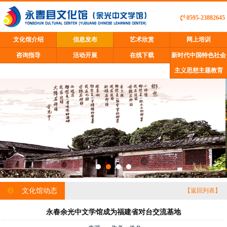
0595-23882645
文化馆介绍
信息发布
艺术欣赏
网上培训
咨询指导
活动开展
在线下载
新时代中国特色社会
主义思想主题教育
文化馆动态
【返回列表】
永春余光中文学馆成为福建省对台交流基地