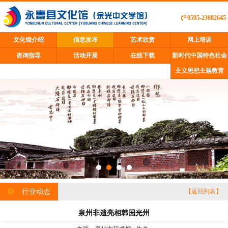
0595-23882645
文化馆介绍
信息发布
艺术欣赏
网上培训
咨询指导
活动开展
在线下载
新时代中国特色社会
主义思想主题教育
行业动态
【返回列表】
泉州非遗亮相韩国光州