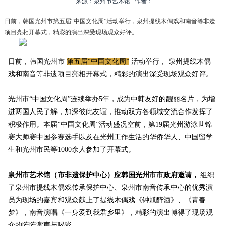
来源：泉州市艺术馆 作者：
日前，韩国光州市第五届“中国文化周”活动举行，泉州提线木偶戏和南音等非遗
项目亮相开幕式，精彩的演出深受现场观众好评。
日前，韩国光州市
第五届“中国文化周”
活动举行，
泉州提线木偶
戏和南音等非遗项目亮相开幕式，精彩的演出深受现场观众好评。
光州市“中国文化周”连续举办5年，成为中韩友好的靓丽名片，为增
进两国人民了解，加深彼此友谊，推动双方各领域交流合作发挥了
积极作用。本届“中国文化周”活动盛况空前，第19届光州游泳世锦
赛大师赛中国参赛选手以及在光州工作生活的华侨华人、中国留学
生和光州市民等1000余人参加了开幕式。
泉州市艺术馆（市非遗保护中心）应韩国光州市市政府邀请，
组织
了泉州市提线木偶戏传承保护中心、泉州市南音传承中心的优秀演
员为现场的嘉宾和观众献上了提线木偶戏《钟馗醉酒》、《青春
梦》，南音演唱《一身爱到我君乡里》，精彩的演出博得了现场观
众的阵阵掌声与喝彩。