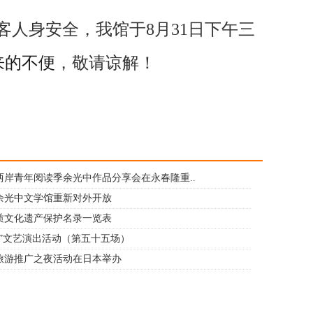
客人身安全，我
馆于
8月31
日下午三
来的不便
，敬请谅解！
两岸青年阅读季余光中作品分享会在永春隆重..
余光中文学馆重新对外开放
质文化遗产保护名录一览表
台”文艺演出活动（第五十五场）
旅游推广之夜活动在日本举办